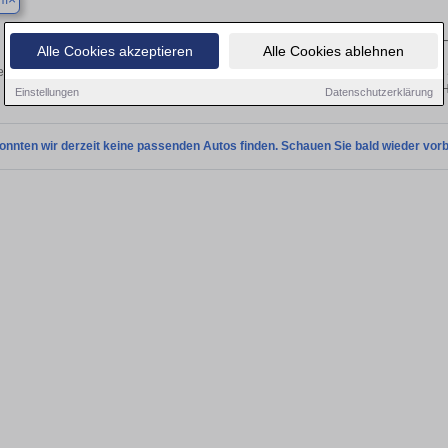
um
Finden Sie in Bassum Ihren gebrauchten Oldsmobile 
Alle Cookies akzeptieren
Alle Cookies ablehnen
n Sie in Bassum gebrauchte Oldsmobile Fahrzeuge. Von Kleinwagen bis hin zum 
in Bassum von privat und vom H
Einstellungen
Datenschutzerklärung
onnten wir derzeit keine passenden Autos finden. Schauen Sie bald wieder vorb