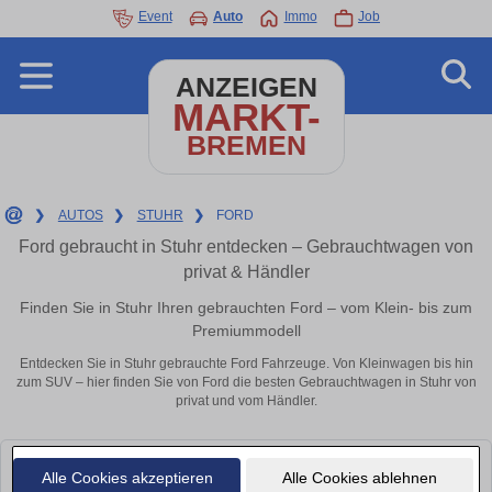
Event
Auto
Immo
Job
ANZEIGEN
MARKT-
BREMEN
❯
AUTOS
❯
STUHR
❯
FORD
Ford gebraucht in Stuhr entdecken – Gebrauchtwagen von
privat & Händler
Finden Sie in Stuhr Ihren gebrauchten Ford – vom Klein- bis zum
Premiummodell
Entdecken Sie in Stuhr gebrauchte Ford Fahrzeuge. Von Kleinwagen bis hin
zum SUV – hier finden Sie von Ford die besten Gebrauchtwagen in Stuhr von
privat und vom Händler.
Leider konnten wir derzeit keine passenden Autos finden. Schauen Sie
Alle Cookies akzeptieren
Alle Cookies ablehnen
bald wieder vorbei!