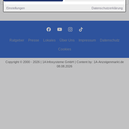
Einstellungen
Datenschutzerklärung
Ratgeber
Presse
Lokales
Über Uns
Impressum
Datenschutz
Cookies
Copyright © 2000 - 2026 | 1A Infosysteme GmbH | Content by: 1A-Anzeigenmarkt.de
08.08.2026