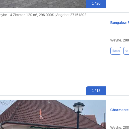
1 / 20
Bungalow, W
Weyhe, 28
Haus
ca
1 / 18
Charmanter
Weyhe, 28