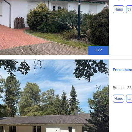
Haus
ca
1 / 2
Freistehen
Bremen, 28
Haus
ca