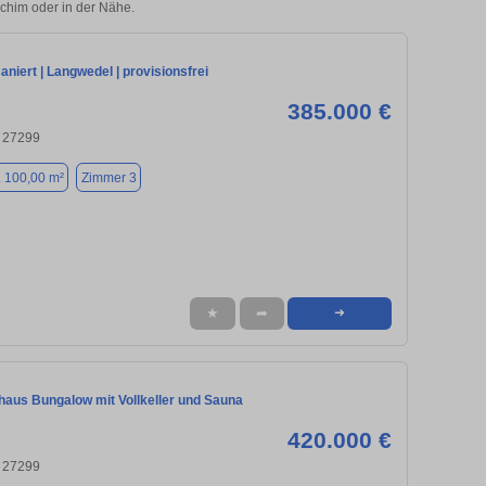
Achim oder in der Nähe.
niert | Langwedel | provisionsfrei
385.000 €
 27299
. 100,00 m²
Zimmer 3
★
➦
➜
haus Bungalow mit Vollkeller und Sauna
420.000 €
 27299