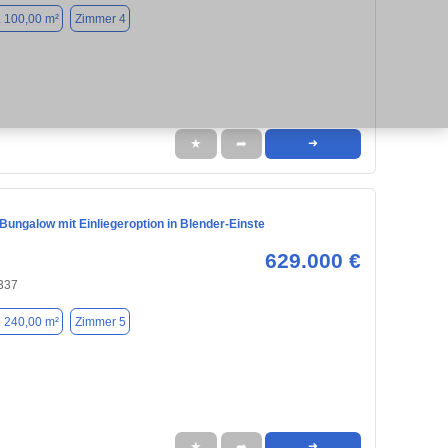
. 100,00 m²
Zimmer 4
★
➦
➜
Bungalow mit Einliegeroption in Blender-Einste
629.000 €
7337
. 240,00 m²
Zimmer 5
★
➦
➜