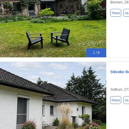
Bremen, 28
Haus
ca
1 / 9
Stilvoller
Sottrum, 2
Haus
ca