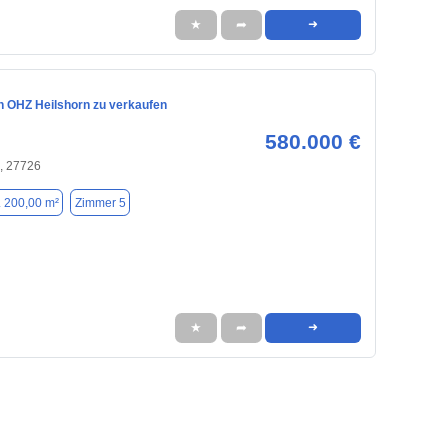
★
➦
➜
n OHZ Heilshorn zu verkaufen
580.000 €
, 27726
. 200,00 m²
Zimmer 5
★
➦
➜