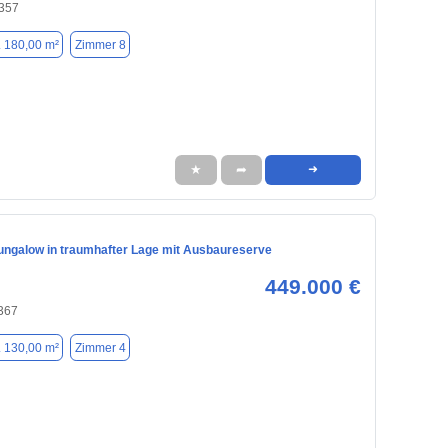
357
. 180,00 m²
Zimmer 8
★
➦
➜
 Bungalow in traumhafter Lage mit Ausbaureserve
449.000 €
7367
. 130,00 m²
Zimmer 4