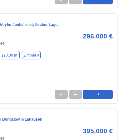
eyhe-Jeebel in idyllischer Lage.
296.000 €
844
. 120,00 m²
Zimmer 4
★
➦
➜
 Bungalow in Lahausen
395.000 €
844