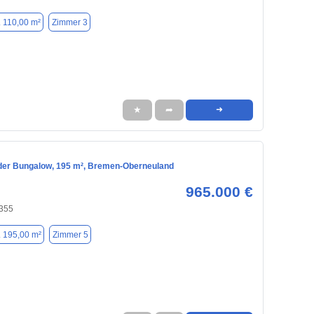
. 110,00 m²
Zimmer 3
★
➦
➜
der Bungalow, 195 m², Bremen-Oberneuland
965.000 €
355
. 195,00 m²
Zimmer 5