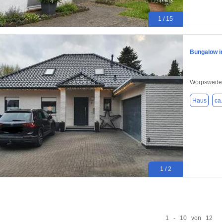
1 / 15
Bungalow i
Worpswede
Haus
ca
1 / 2
1 - 10 von 12