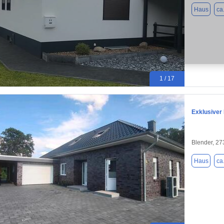
Haus
ca
1 / 17
Exklusiver 
Blender, 2
Haus
ca