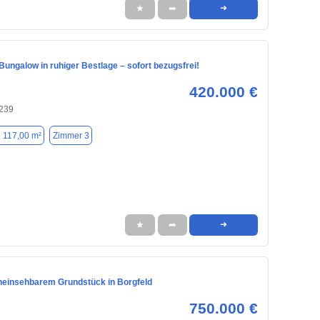
★
➦
➜
Bungalow in ruhiger Bestlage – sofort bezugsfrei!
420.000 €
239
. 117,00 m²
Zimmer 3
★
➦
➜
neinsehbarem Grundstück in Borgfeld
750.000 €