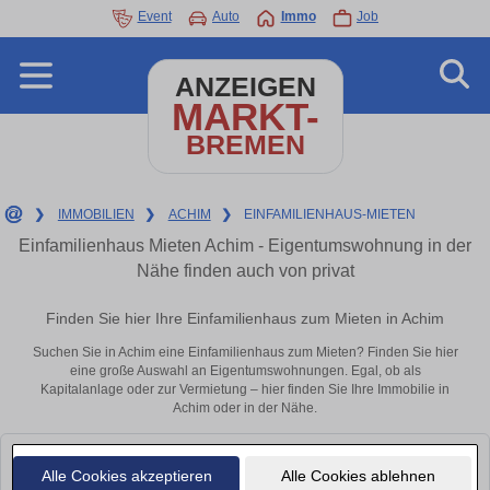
Event
Auto
Immo
Job
ANZEIGEN
MARKT-
BREMEN
❯
IMMOBILIEN
❯
ACHIM
❯
EINFAMILIENHAUS-MIETEN
Einfamilienhaus Mieten Achim - Eigentumswohnung in der
Nähe finden auch von privat
Finden Sie hier Ihre Einfamilienhaus zum Mieten in Achim
Suchen Sie in Achim eine Einfamilienhaus zum Mieten? Finden Sie hier
eine große Auswahl an Eigentumswohnungen. Egal, ob als
Kapitalanlage oder zur Vermietung – hier finden Sie Ihre Immobilie in
Achim oder in der Nähe.
Leider konnten wir derzeit keine passenden Objekte finden. Schauen Sie
Alle Cookies akzeptieren
Alle Cookies ablehnen
bald wieder vorbei!