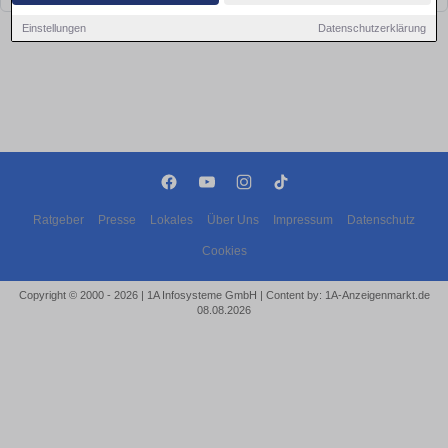
Einstellungen
Datenschutzerklärung
Ratgeber
Presse
Lokales
Über Uns
Impressum
Datenschutz
Cookies
Copyright © 2000 - 2026 | 1A Infosysteme GmbH | Content by: 1A-Anzeigenmarkt.de
08.08.2026