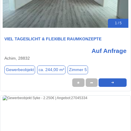
1 / 5
VIEL TAGESLICHT & FLEXIBLE RAUMKONZEPTE
Auf Anfrage
Achim, 28832
Gewerbeobjekt
ca. 244,00 m²
Zimmer 5
★
➦
➜