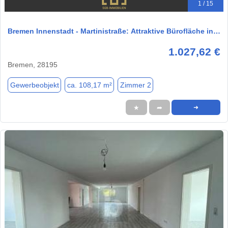
1 / 15
Bremen Innenstadt - Martinistraße: Attraktive Bürofläche in…
1.027,62 €
Bremen, 28195
Gewerbeobjekt
ca. 108,17 m²
Zimmer 2
★
➦
➜