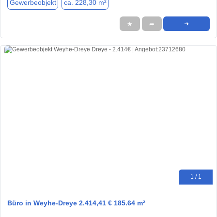
Gewerbeobjekt
ca. 228,30 m²
★
➦
➜
1 / 1
Büro in Weyhe-Dreye 2.414,41 € 185.64 m²