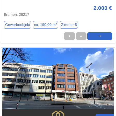
2.000 €
Bremen, 28217
Gewerbeobjekt
ca. 190,00 m²
Zimmer 5
★
➦
➜