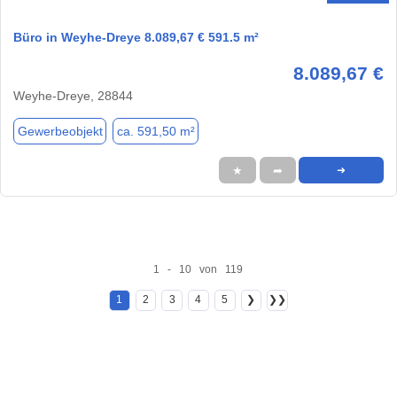
Büro in Weyhe-Dreye 8.089,67 € 591.5 m²
8.089,67 €
Weyhe-Dreye, 28844
Gewerbeobjekt
ca. 591,50 m²
★
➦
➜
1 - 10 von 119
1
2
3
4
5
❯
❯❯