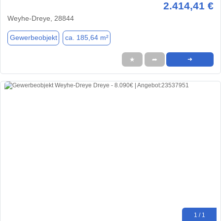
2.414,41 €
Weyhe-Dreye, 28844
Gewerbeobjekt
ca. 185,64 m²
★
➦
➜
1 / 1