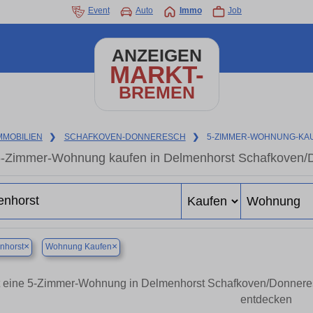
Event
Auto
Immo
Job
ANZEIGEN
MARKT-
BREMEN
MMOBILIEN
❯
SCHAFKOVEN-DONNERESCH
❯
5-ZIMMER-WOHNUNG-KA
-Zimmer-Wohnung kaufen in Delmenhorst Schafkoven/Do
×
×
nhorst
Wohnung Kaufen
t eine 5-Zimmer-Wohnung in Delmenhorst Schafkoven/Donner
entdecken