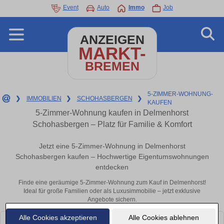
Event
Auto
Immo
Job
ANZEIGEN
MARKT-
BREMEN
5-ZIMMER-WOHNUNG-
❯
IMMOBILIEN
❯
SCHOHASBERGEN
❯
KAUFEN
5-Zimmer-Wohnung kaufen in Delmenhorst
Schohasbergen – Platz für Familie & Komfort
Jetzt eine 5-Zimmer-Wohnung in Delmenhorst
Schohasbergen kaufen – Hochwertige Eigentumswohnungen
entdecken
Finde eine geräumige 5-Zimmer-Wohnung zum Kauf in Delmenhorst!
Ideal für große Familien oder als Luxusimmobilie – jetzt exklusive
Angebote sichern.
Alle Cookies akzeptieren
Alle Cookies ablehnen
Leider konnten wir derzeit keine passenden Objekte finden. Schauen Sie