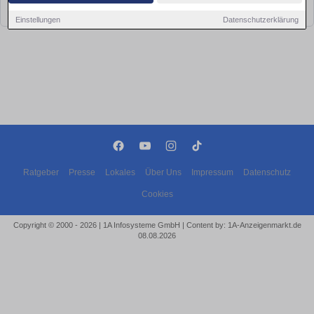
bald wieder vorbei!
Einstellungen
Datenschutzerklärung
Ratgeber
Presse
Lokales
Über Uns
Impressum
Datenschutz
Cookies
Copyright © 2000 - 2026 | 1A Infosysteme GmbH | Content by: 1A-Anzeigenmarkt.de
08.08.2026