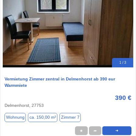
1 / 3
Vermietung Zimmer zentral in Delmenhorst ab 390 eur
Warmmiete
390 €
Delmenhorst, 27753
Wohnung
ca. 150,00 m²
Zimmer 7
★
➦
➜