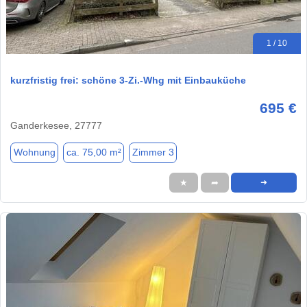
1 / 10
kurzfristig frei: schöne 3-Zi.-Whg mit Einbauküche
695 €
Ganderkesee, 27777
Wohnung
ca. 75,00 m²
Zimmer 3
★
➦
➜