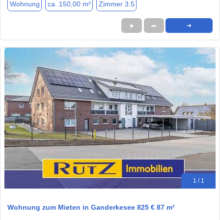
Wohnung
ca. 150,00 m²
Zimmer 3.5
★
➦
➜
1 / 1
Wohnung zum Mieten in Ganderkesee 825 € 87 m²