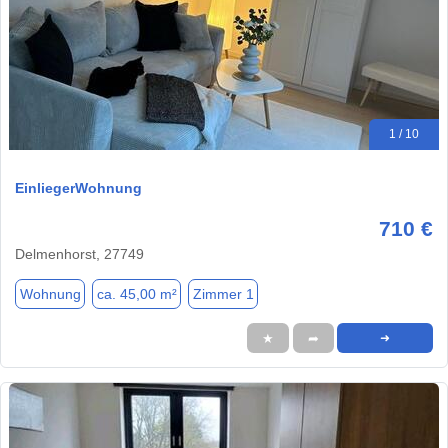
1 / 10
EinliegerWohnung
710 €
Delmenhorst, 27749
Wohnung
ca. 45,00 m²
Zimmer 1
★
➦
➜