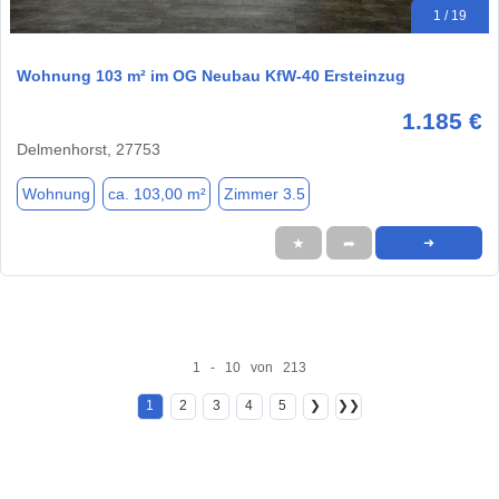
1 / 19
Wohnung 103 m² im OG Neubau KfW-40 Ersteinzug
1.185 €
Delmenhorst, 27753
Wohnung
ca. 103,00 m²
Zimmer 3.5
★
➦
➜
1 - 10 von 213
1
2
3
4
5
❯
❯❯