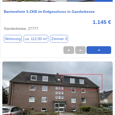
Barrierefreie 3-ZKB im Erdgeschoss in Ganderkesee
1.145 €
Ganderkesee, 27777
Wohnung
ca. 112,00 m²
Zimmer 3
★
➦
➜