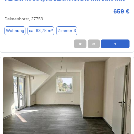
659 €
Delmenhorst, 27753
Wohnung
ca. 63,78 m²
Zimmer 3
★
➦
➜