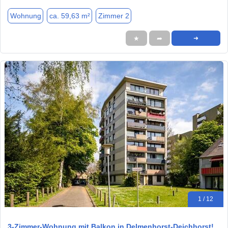
Wohnung
ca. 59,63 m²
Zimmer 2
★
➦
➜
1 / 12
3-Zimmer-Wohnung mit Balkon in Delmenhorst-Deichhorst!