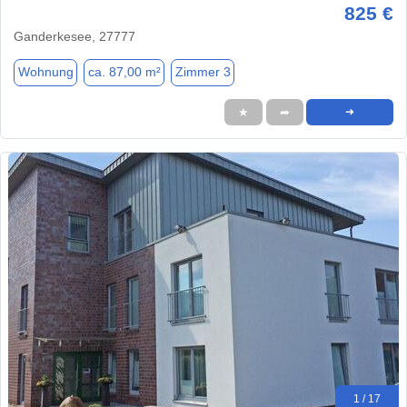
825 €
Ganderkesee, 27777
Wohnung
ca. 87,00 m²
Zimmer 3
★
➦
➜
1 / 17