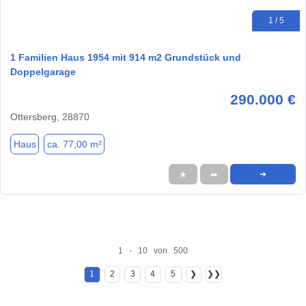
1 / 5
1 Familien Haus 1954 mit 914 m2 Grundstück und
Doppelgarage
290.000 €
Ottersberg, 28870
Haus
ca. 77,00 m²
★
➦
➜
1 - 10 von 500
1
2
3
4
5
❯
❯❯