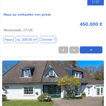
1 / 12
Haus zu verkaufen von privat
450.000 €
Worpswede, 27726
Haus
ca. 208,00 m²
Zimmer 7
★
➦
➜