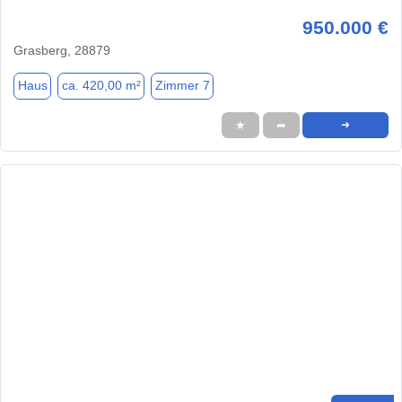
950.000 €
Grasberg, 28879
Haus
ca. 420,00 m²
Zimmer 7
★
➦
➜