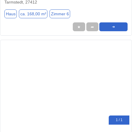
Tarmstedt, 27412
Haus
ca. 168,00 m²
Zimmer 6
★
➦
➜
1 / 1