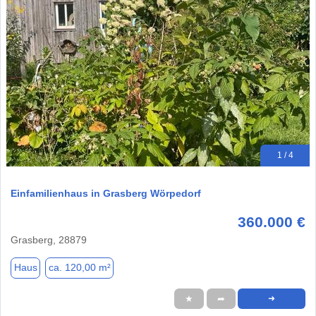
1 / 4
Einfamilienhaus in Grasberg Wörpedorf
360.000 €
Grasberg, 28879
Haus
ca. 120,00 m²
★
➦
➜