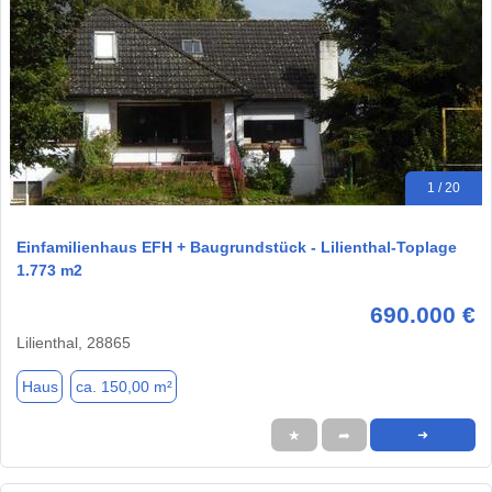
1 / 20
Einfamilienhaus EFH + Baugrundstück - Lilienthal-Toplage
1.773 m2
690.000 €
Lilienthal, 28865
Haus
ca. 150,00 m²
★
➦
➜