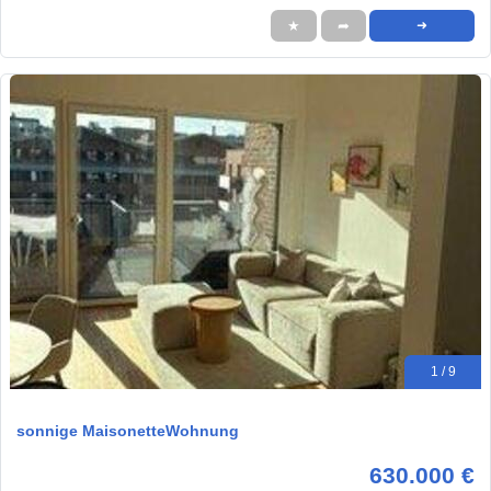
★
➦
➜
1 / 9
sonnige MaisonetteWohnung
630.000 €