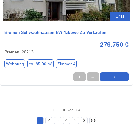
1 / 11
Bremen Schwachhausen EW 4zkbwc Zu Verkaufen
279.750 €
Bremen, 28213
Wohnung
ca. 85,00 m²
Zimmer 4
★
➦
➜
1 - 10 von 64
1
2
3
4
5
❯
❯❯