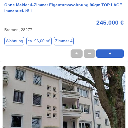
Ohne Makler 4-Zimmer Eigentumswohnung 96qm TOP LAGE
Immanuel-köll
245.000 €
Bremen, 28277
Wohnung
ca. 96,00 m²
Zimmer 4
★
➦
➜