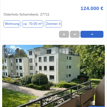
124.000 €
Osterholz-Scharmbeck, 27711
Wohnung
ca. 70,00 m²
Zimmer 4
★
➦
➜