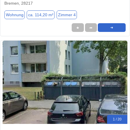
Bremen, 28217
Wohnung
ca. 114,20 m²
Zimmer 4
★
➦
➜
1 / 20