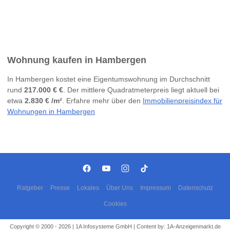
Wohnung kaufen in Hambergen
In Hambergen kostet eine Eigentumswohnung im Durchschnitt
rund
217.000 € €
. Der mittlere Quadratmeterpreis liegt aktuell bei
etwa
2.830 € /m²
. Erfahre mehr über den
Immobilienpreisindex für
Wohnungen in Hambergen
Ratgeber
Presse
Lokales
Über Uns
Impressum
Datenschutz
Cookies
Copyright © 2000 - 2026 | 1A Infosysteme GmbH | Content by: 1A-Anzeigenmarkt.de