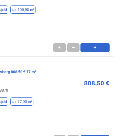
jekt
ca. 106,90 m²
★
➦
➜
asberg 808,50 € 77 m²
808,50 €
28879
jekt
ca. 77,00 m²