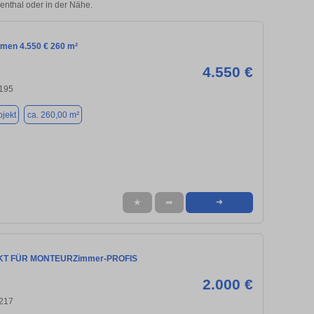
ienthal oder in der Nähe.
emen 4.550 € 260 m²
4.550 €
195
jekt
ca. 260,00 m²
★
➦
➜
KT FÜR MONTEURZimmer-PROFIS
2.000 €
217