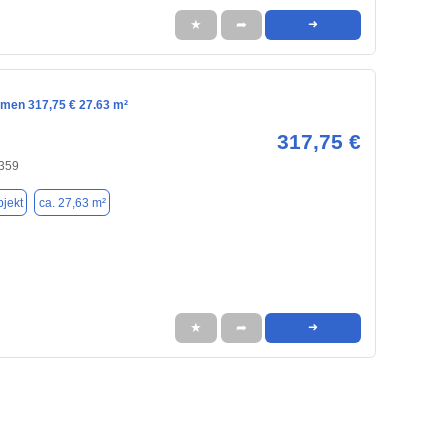
★
➦
➜
emen 317,75 € 27.63 m²
317,75 €
359
jekt
ca. 27,63 m²
★
➦
➜