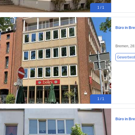
1 / 1
Büro in Br
Bremen, 28
Gewerbeob
1 / 1
Büro in Br