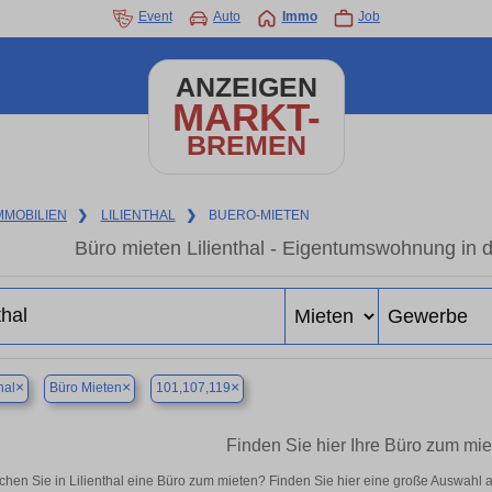
Event
Auto
Immo
Job
ANZEIGEN
MARKT-
BREMEN
MMOBILIEN
❯
LILIENTHAL
❯
BUERO-MIETEN
Büro mieten Lilienthal - Eigentumswohnung in d
×
×
×
hal
Büro Mieten
101,107,119
Finden Sie hier Ihre Büro zum miet
chen Sie in Lilienthal eine Büro zum mieten? Finden Sie hier eine große Auswahl