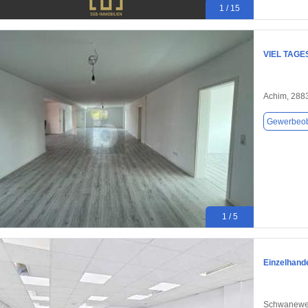
1 / 15
VIEL TAGE
Achim, 288
Gewerbeob
1 / 5
Einzelhand
Schwanewe