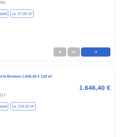
201
jekt
ca. 57,00 m²
★
➦
➜
el in Bremen 1.646,40 € 126 m²
1.646,40 €
217
jekt
ca. 126,00 m²