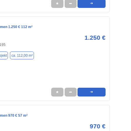
★
➦
➜
emen 1.250 € 112 m²
1.250 €
195
jekt
ca. 112,00 m²
★
➦
➜
emen 970 € 57 m²
970 €