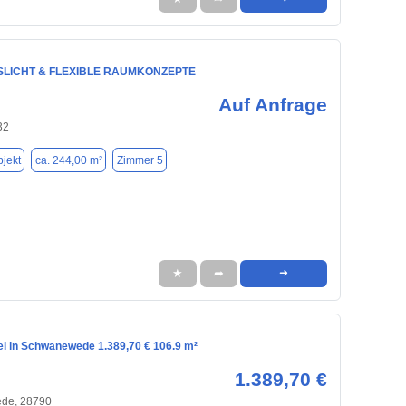
SLICHT & FLEXIBLE RAUMKONZEPTE
Auf Anfrage
32
jekt
ca. 244,00 m²
Zimmer 5
★
➦
➜
el in Schwanewede 1.389,70 € 106.9 m²
1.389,70 €
de, 28790