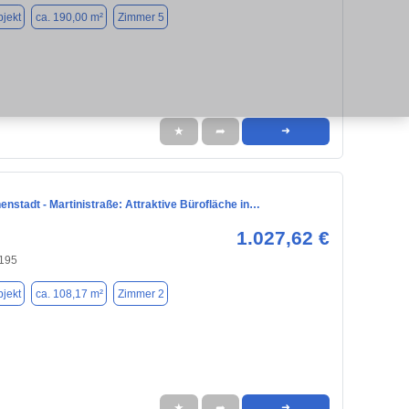
jekt
ca. 190,00 m²
Zimmer 5
★
➦
➜
nstadt - Martinistraße: Attraktive Bürofläche in…
1.027,62 €
195
jekt
ca. 108,17 m²
Zimmer 2
★
➦
➜