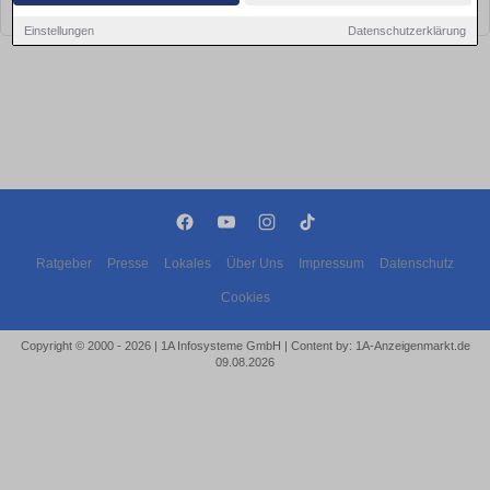
bald wieder vorbei!
Einstellungen
Datenschutzerklärung
Ratgeber
Presse
Lokales
Über Uns
Impressum
Datenschutz
Cookies
Copyright © 2000 - 2026 | 1A Infosysteme GmbH | Content by: 1A-Anzeigenmarkt.de
09.08.2026