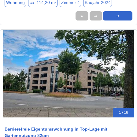
Wohnung
ca. 114,20 m²
Zimmer 4
Baujahr 2024
★
➦
➜
1 / 16
Barrierefreie Eigentumswohnung in Top-Lage mit
Gartennutzung 82qm