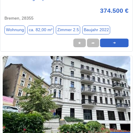
374.500 €
Bremen, 28355
Wohnung
ca. 82,00 m²
Zimmer 2.5
Baujahr 2022
★
➦
➜