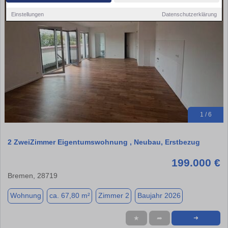
Einstellungen
Datenschutzerklärung
1 / 6
2 ZweiZimmer Eigentumswohnung , Neubau, Erstbezug
199.000 €
Bremen, 28719
Wohnung
ca. 67,80 m²
Zimmer 2
Baujahr 2026
★
➦
➜