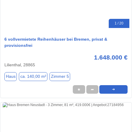
1 / 20
6 vollvermietete Reihenhäuser bei Bremen, privat &
provisionsfrei
1.648.000 €
Lilienthal, 28865
Haus
ca. 140,00 m²
Zimmer 5
★
➦
➜