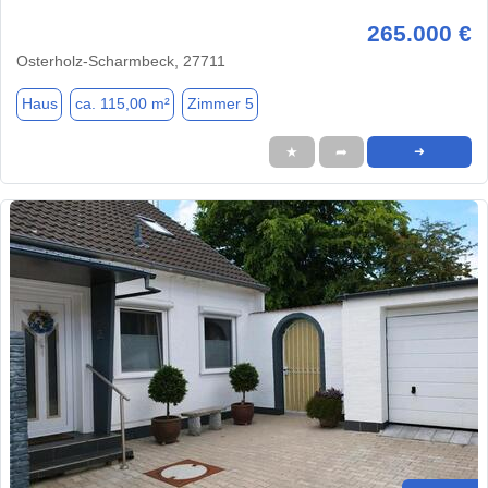
265.000 €
Osterholz-Scharmbeck, 27711
Haus
ca. 115,00 m²
Zimmer 5
★
➦
➜