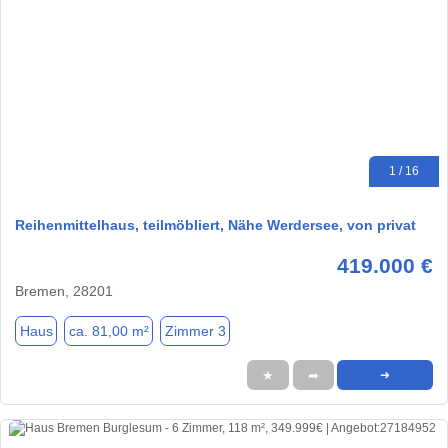
1 / 16
Reihenmittelhaus, teilmöbliert, Nähe Werdersee, von privat
419.000 €
Bremen, 28201
Haus
ca. 81,00 m²
Zimmer 3
★
➦
➜