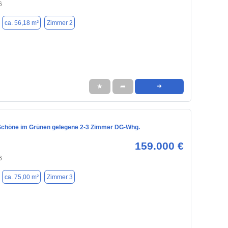
6
ca. 56,18 m²
Zimmer 2
★
➦
➜
Schöne im Grünen gelegene 2-3 Zimmer DG-Whg.
159.000 €
6
ca. 75,00 m²
Zimmer 3