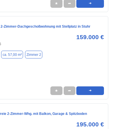
★
➦
➜
2-Zimmer-Dachgeschoßwohnung mit Stellplatz in Stuhr
159.000 €
6
ca. 57,00 m²
Zimmer 2
★
➦
➜
freie 2-Zimmer-Whg. mit Balkon, Garage & Spitzboden
195.000 €