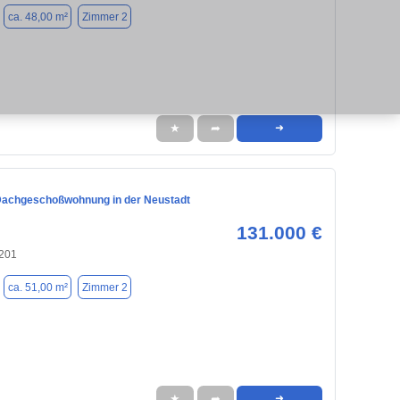
ca. 48,00 m²
Zimmer 2
★
➦
➜
Dachgeschoßwohnung in der Neustadt
131.000 €
201
ca. 51,00 m²
Zimmer 2
★
➦
➜