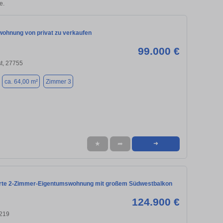
e.
ohnung von privat zu verkaufen
99.000 €
t, 27755
ca. 64,00 m²
Zimmer 3
★
➦
➜
rte 2-Zimmer-Eigentumswohnung mit großem Südwestbalkon
124.900 €
219