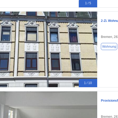
1 / 5
2-Zi. Wohn
Bremen, 28
Wohnung
1 / 10
Provisions
Bremen, 28