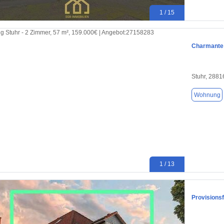
1 / 15
Charmante 
Stuhr, 2881
Wohnung
1 / 13
Provisions