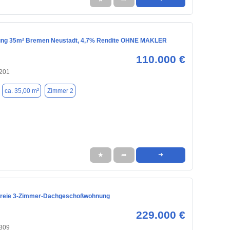
ung 35m² Bremen Neustadt, 4,7% Rendite OHNE MAKLER
110.000 €
201
ca. 35,00 m²
Zimmer 2
★
➦
➜
freie 3-Zimmer-Dachgeschoßwohnung
229.000 €
309