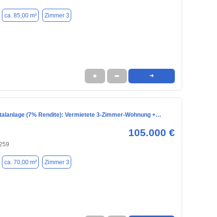
ca. 85,00 m²
Zimmer 3
★
➦
➜
italanlage (7% Rendite): Vermietete 3-Zimmer-Wohnung +…
105.000 €
259
ca. 70,00 m²
Zimmer 3