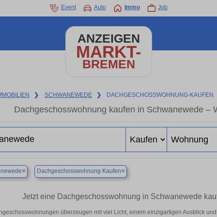
Event
Auto
Immo
Job
ANZEIGEN
MARKT-
BREMEN
MMOBILIEN
❯
SCHWANEWEDE
❯
DACHGESCHOSSWOHNUNG-KAUFEN
Dachgeschosswohnung kaufen in Schwanewede – W
×
×
anewede
Dachgeschosswohnung Kaufen
Jetzt eine Dachgeschosswohnung in Schwanewede kauf
geschosswohnungen überzeugen mit viel Licht, einem einzigartigen Ausblick und