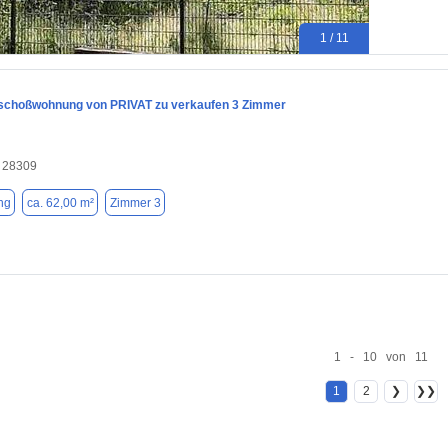
1 / 11
choßwohnung von PRIVAT zu verkaufen 3 Zimmer
 28309
ng
ca. 62,00 m²
Zimmer 3
1 - 10 von 11
1
2
❯
❯❯