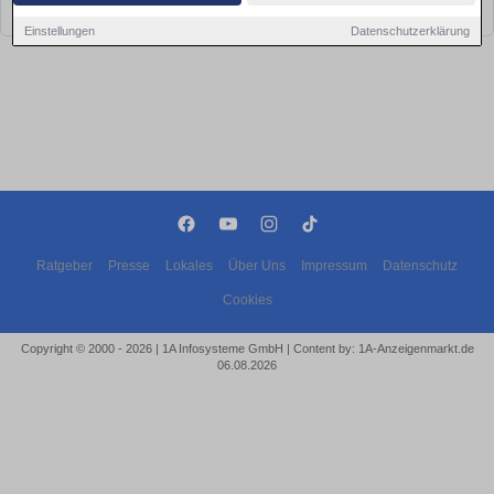
bald wieder vorbei!
Einstellungen
Datenschutzerklärung
Ratgeber
Presse
Lokales
Über Uns
Impressum
Datenschutz
Cookies
Copyright © 2000 - 2026 | 1A Infosysteme GmbH | Content by: 1A-Anzeigenmarkt.de
06.08.2026