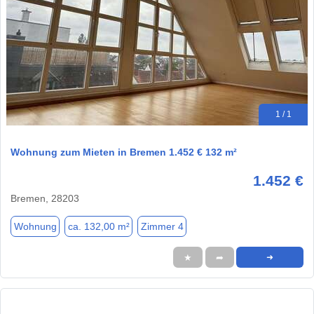
1 / 1
Wohnung zum Mieten in Bremen 1.452 € 132 m²
1.452 €
Bremen, 28203
Wohnung
ca. 132,00 m²
Zimmer 4
★
➦
➜