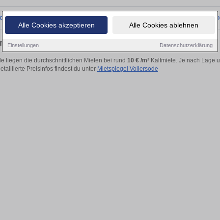
onnten wir derzeit keine passenden Objekte finden. Schauen Sie bald wieder vo
Alle Cookies akzeptieren
Alle Cookies ablehnen
g mieten in Vollersode
Einstellungen
Datenschutzerklärung
de liegen die durchschnittlichen Mieten bei rund
10 € /m²
Kaltmiete. Je nach Lage u
etaillierte Preisinfos findest du unter
Mietspiegel Vollersode