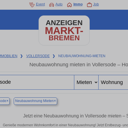
Event
Auto
Immo
Job
ANZEIGEN
MARKT-
BREMEN
MMOBILIEN
❯
VOLLERSODE
❯
NEUBAUWOHNUNG-MIETEN
Neubauwohnung mieten in Vollersode – Hoc
×
×
sode
Neubauwohnung Mieten
Jetzt eine Neubauwohnung in Vollersode mieten – 
Genieße modernen Wohnkomfort in einer Neubauwohnung! Jetzt Erstbezug- und