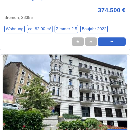
374.500 €
Bremen, 28355
Wohnung
ca. 82,00 m²
Zimmer 2.5
Baujahr 2022
★
➦
➜