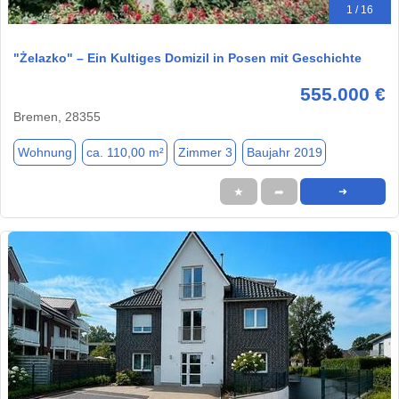
1 / 16
"Żelazko" – Ein Kultiges Domizil in Posen mit Geschichte
555.000 €
Bremen, 28355
Wohnung
ca. 110,00 m²
Zimmer 3
Baujahr 2019
★
➦
➜