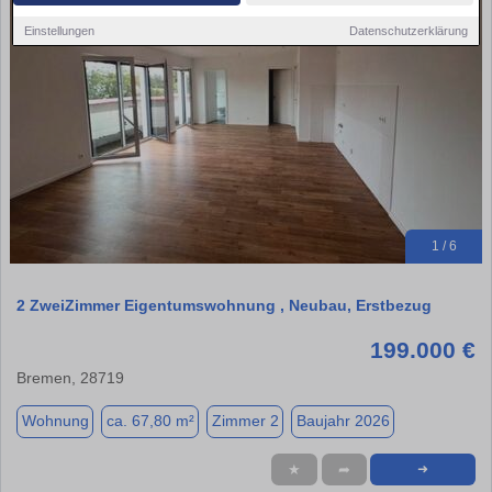
Einstellungen
Datenschutzerklärung
1 / 6
2 ZweiZimmer Eigentumswohnung , Neubau, Erstbezug
199.000 €
Bremen, 28719
Wohnung
ca. 67,80 m²
Zimmer 2
Baujahr 2026
★
➦
➜