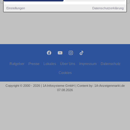
Einstellungen
Datenschutzerklärung
Ratgeber
Presse
Lokales
Über Uns
Impressum
Datenschutz
Cookies
Copyright © 2000 - 2026 | 1A Infosysteme GmbH | Content by: 1A-Anzeigenmarkt.de
07.08.2026