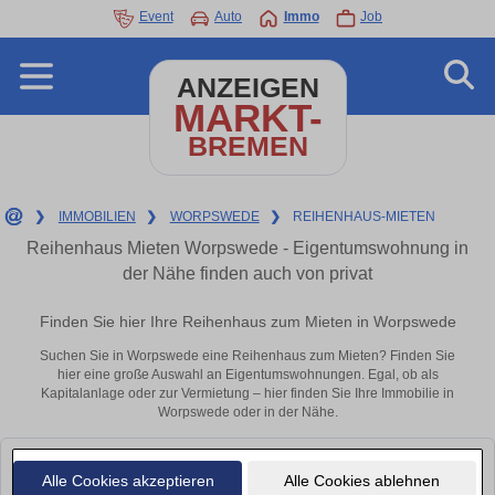
Event
Auto
Immo
Job
ANZEIGEN
MARKT-
BREMEN
❯
IMMOBILIEN
❯
WORPSWEDE
❯
REIHENHAUS-MIETEN
Reihenhaus Mieten Worpswede - Eigentumswohnung in
der Nähe finden auch von privat
Finden Sie hier Ihre Reihenhaus zum Mieten in Worpswede
Suchen Sie in Worpswede eine Reihenhaus zum Mieten? Finden Sie
hier eine große Auswahl an Eigentumswohnungen. Egal, ob als
Kapitalanlage oder zur Vermietung – hier finden Sie Ihre Immobilie in
Worpswede oder in der Nähe.
Leider konnten wir derzeit keine passenden Objekte finden. Schauen Sie
Alle Cookies akzeptieren
Alle Cookies ablehnen
bald wieder vorbei!