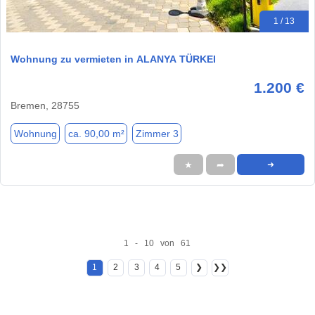
1 / 13
Wohnung zu vermieten in ALANYA TÜRKEI
1.200 €
Bremen, 28755
Wohnung
ca. 90,00 m²
Zimmer 3
★
➦
➜
1 - 10 von 61
1
2
3
4
5
❯
❯❯