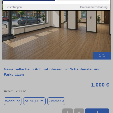
Einstellungen
Datenschutzerklärung
1 / 1
Gewerbefläche in Achim-Uphusen mit Schaufenster und
Parkplätzen
1.000 €
Achim, 28832
Wohnung
ca. 96,00 m²
Zimmer 3
★
➦
➜