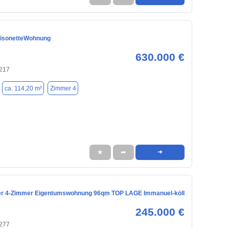
aisonetteWohnung
630.000 €
217
ca. 114,20 m²
Zimmer 4
★
➦
➜
er 4-Zimmer Eigentumswohnung 96qm TOP LAGE Immanuel-köll
245.000 €
277