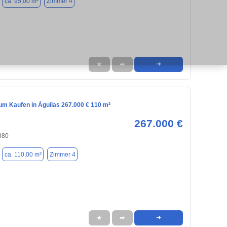
ca. 95,00 m²
Zimmer 4
★
➦
➜
m Kaufen in Águilas 267.000 € 110 m²
267.000 €
880
ca. 110,00 m²
Zimmer 4
★
➦
➜