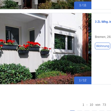
1 / 11
3 Zi.-Whg. 
Bremen, 28
Wohnung
1 / 12
1 - 10 von 73