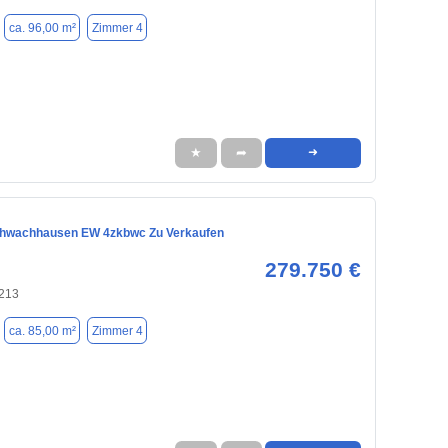
ca. 96,00 m²
Zimmer 4
★
➦
➜
hwachhausen EW 4zkbwc Zu Verkaufen
279.750 €
213
ca. 85,00 m²
Zimmer 4