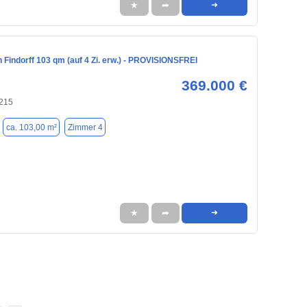
★
➦
➜
in Findorff 103 qm (auf 4 Zi. erw.) - PROVISIONSFREI
369.000 €
215
ca. 103,00 m²
Zimmer 4
★
➦
➜