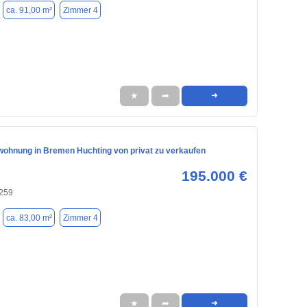
ca. 91,00 m²
Zimmer 4
★
➦
➜
ohnung in Bremen Huchting von privat zu verkaufen
195.000 €
259
ca. 83,00 m²
Zimmer 4
★
➦
➜