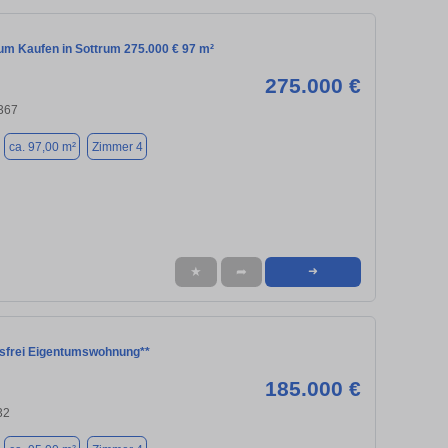
m Kaufen in Sottrum 275.000 € 97 m²
275.000 €
7367
ca. 97,00 m²
Zimmer 4
★
➦
➜
nsfrei Eigentumswohnung**
185.000 €
32