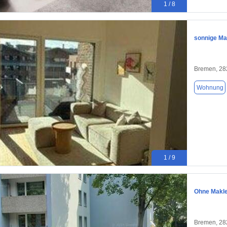
1 / 8
sonnige M
Bremen, 28
Wohnung
1 / 9
Ohne Makl
Bremen, 28