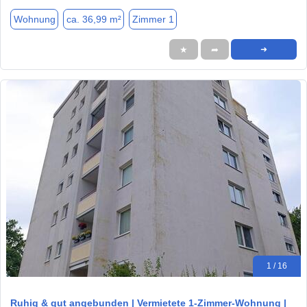
Wohnung
ca. 36,99 m²
Zimmer 1
★
➦
➜
1 / 16
Ruhig & gut angebunden | Vermietete 1-Zimmer-Wohnung |