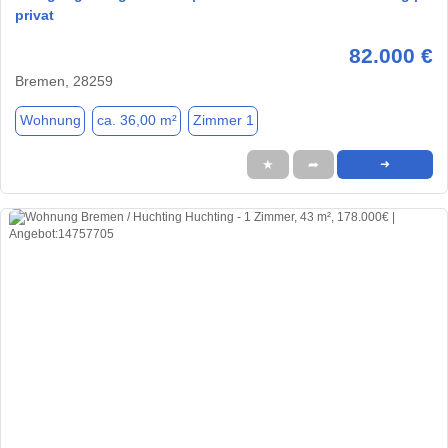
privat
82.000 €
Bremen, 28259
Wohnung
ca. 36,00 m²
Zimmer 1
★
➦
➜