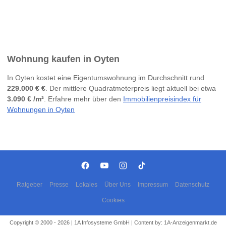
Wohnung kaufen in Oyten
In Oyten kostet eine Eigentumswohnung im Durchschnitt rund
229.000 € €
. Der mittlere Quadratmeterpreis liegt aktuell bei etwa
3.090 € /m²
. Erfahre mehr über den
Immobilienpreisindex für
Wohnungen in Oyten
Ratgeber
Presse
Lokales
Über Uns
Impressum
Datenschutz
Cookies
Copyright © 2000 - 2026 | 1A Infosysteme GmbH | Content by: 1A-Anzeigenmarkt.de