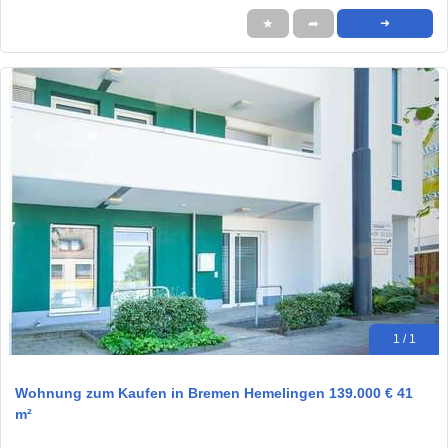
★
➦
➜
1 / 1
Wohnung zum Kaufen in Bremen Hemelingen 139.000 € 41
m²