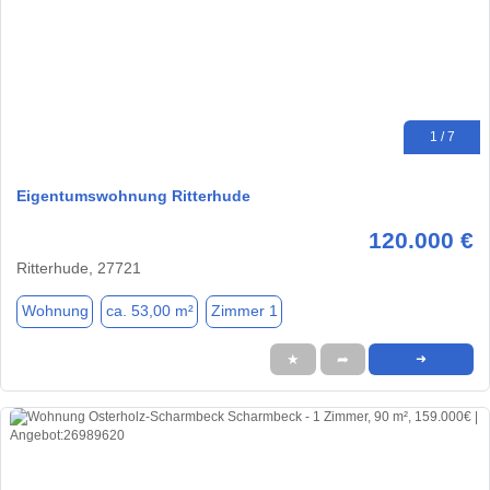
1 / 7
Eigentumswohnung Ritterhude
120.000 €
Ritterhude, 27721
Wohnung
ca. 53,00 m²
Zimmer 1
★
➦
➜