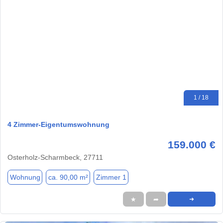
1 / 18
4 Zimmer-Eigentumswohnung
159.000 €
Osterholz-Scharmbeck, 27711
Wohnung
ca. 90,00 m²
Zimmer 1
★
➦
➜