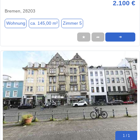
2.100 €
Bremen, 28203
Wohnung
ca. 145,00 m²
Zimmer 5
★
➦
➜
1 / 1