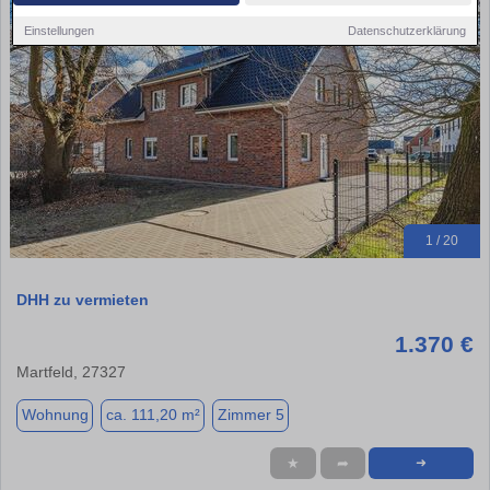
Einstellungen
Datenschutzerklärung
1 / 20
DHH zu vermieten
1.370 €
Martfeld, 27327
Wohnung
ca. 111,20 m²
Zimmer 5
★
➦
➜