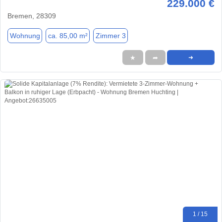
229.000 €
Bremen, 28309
Wohnung
ca. 85,00 m²
Zimmer 3
★
➦
➜
1 / 15