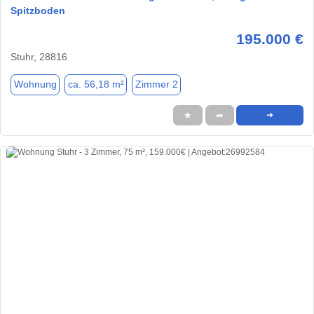
Spitzboden
195.000 €
Stuhr, 28816
Wohnung
ca. 56,18 m²
Zimmer 2
★
➦
➜