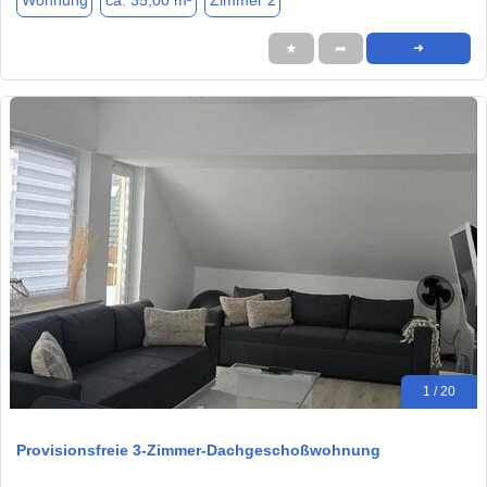
Wohnung
ca. 35,00 m²
Zimmer 2
★
➦
➜
1 / 20
Provisionsfreie 3-Zimmer-Dachgeschoßwohnung