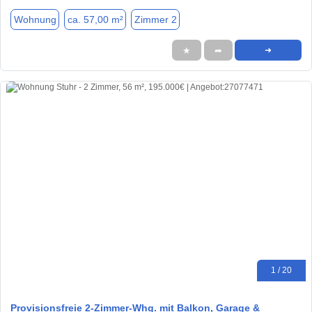
Wohnung
ca. 57,00 m²
Zimmer 2
★
➦
➜
1 / 20
Provisionsfreie 2-Zimmer-Whg. mit Balkon, Garage &