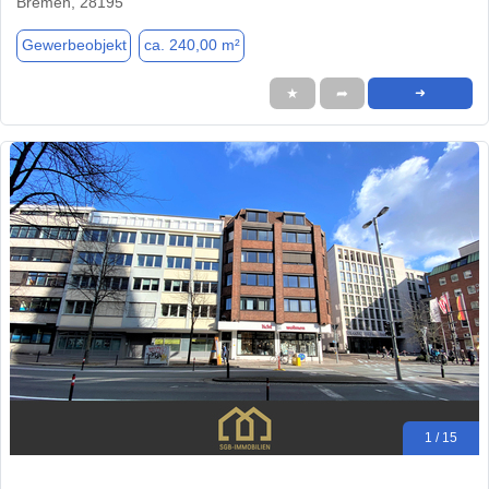
Bremen, 28195
Gewerbeobjekt
ca. 240,00 m²
★
➦
➜
1 / 15