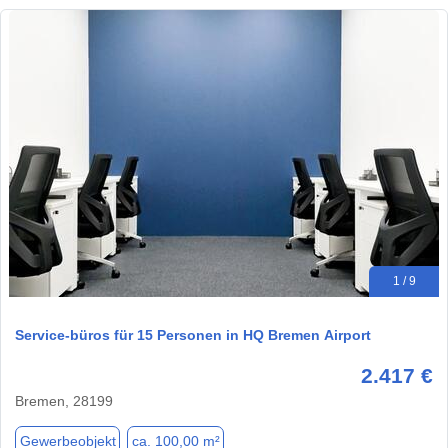
1 / 9
Service-büros für 15 Personen in HQ Bremen Airport
2.417 €
Bremen, 28199
Gewerbeobjekt
ca. 100,00 m²