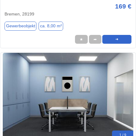
169 €
Bremen, 28199
Gewerbeobjekt
ca. 8,00 m²
★
➦
➜
1 / 9