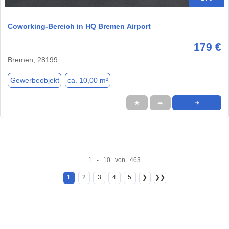
Coworking-Bereich in HQ Bremen Airport
179 €
Bremen, 28199
Gewerbeobjekt
ca. 10,00 m²
★
➦
➜
1 - 10 von 463
1
2
3
4
5
❯
❯❯