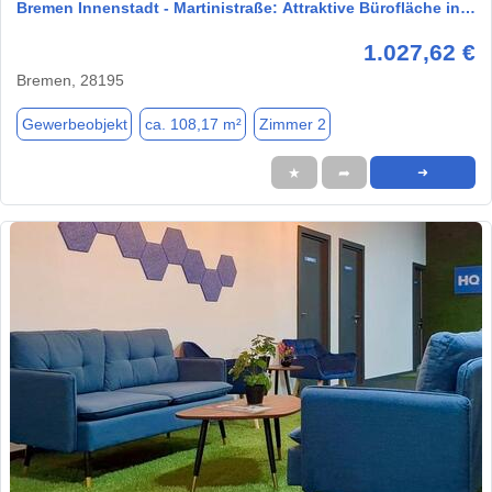
Bremen Innenstadt - Martinistraße: Attraktive Bürofläche in…
1.027,62 €
Bremen, 28195
Gewerbeobjekt
ca. 108,17 m²
Zimmer 2
★
➦
➜