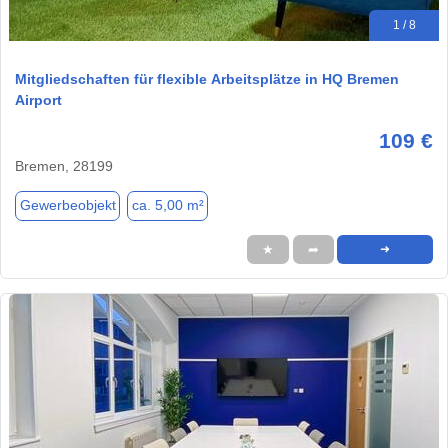
1 / 8
Mitgliedschaften für flexible Arbeitsplätze in HQ Bremen
Airport
109 €
Bremen, 28199
Gewerbeobjekt
ca. 5,00 m²
★
➦
➜