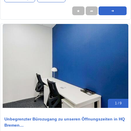
★
➦
➜
1 / 9
Unbegrenzter Bürozugang zu unseren Öffnungszeiten in HQ
Bremen…