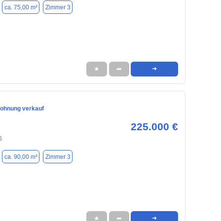
ca. 75,00 m²
Zimmer 3
★
➦
➜
ohnung verkauf
225.000 €
6
ca. 90,00 m²
Zimmer 3
★
➦
➜