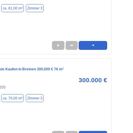
ca. 81,00 m²
Zimmer 3
★
➦
➜
m Kaufen in Bremen 300.000 € 76 m²
300.000 €
205
ca. 76,00 m²
Zimmer 3