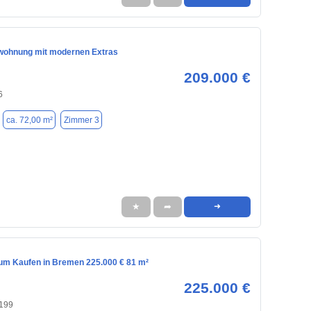
wohnung mit modernen Extras
209.000 €
6
ca. 72,00 m²
Zimmer 3
★
➦
➜
m Kaufen in Bremen 225.000 € 81 m²
225.000 €
199