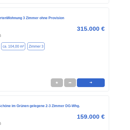
rtenWohnung 3 Zimmer ohne Provision
315.000 €
6
ca. 104,00 m²
Zimmer 3
★
➦
➜
Schöne im Grünen gelegene 2-3 Zimmer DG-Whg.
159.000 €
6