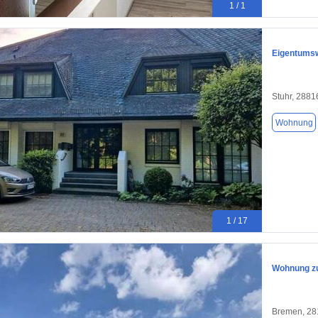
1 / 1
Eigentums
Stuhr, 2881
Wohnung
1 / 17
Wohnung zu
Bremen, 28