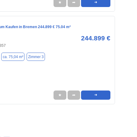
★
➦
➜
m Kaufen in Bremen 244.899 € 75.04 m²
244.899 €
357
ca. 75,04 m²
Zimmer 3
★
➦
➜