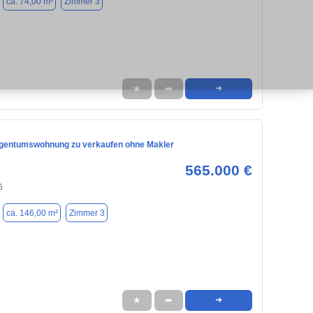
ca. 74,00 m²
Zimmer 3
★
➦
➜
igentumswohnung zu verkaufen ohne Makler
565.000 €
6
ca. 146,00 m²
Zimmer 3
★
➦
➜