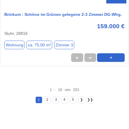
Brinkum : Schöne im Grünen gelegene 2-3 Zimmer DG-Whg.
159.000 €
Stuhr, 28816
Wohnung
ca. 75,00 m²
Zimmer 3
★
➦
➜
1 - 10 von 253
1
2
3
4
5
❯
❯❯