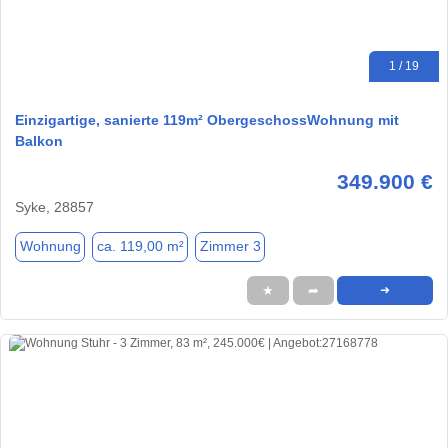
1 / 19
Einzigartige, sanierte 119m² ObergeschossWohnung mit
Balkon
349.900 €
Syke, 28857
Wohnung
ca. 119,00 m²
Zimmer 3
★
➦
➜