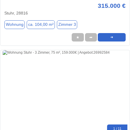
315.000 €
Stuhr, 28816
Wohnung
ca. 104,00 m²
Zimmer 3
★
➦
➜
1 / 11