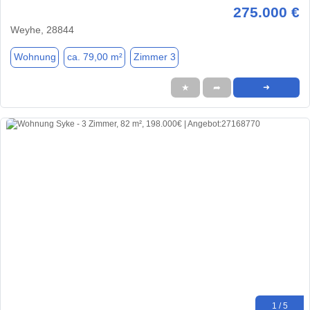
275.000 €
Weyhe, 28844
Wohnung
ca. 79,00 m²
Zimmer 3
★
➦
➜
1 / 5