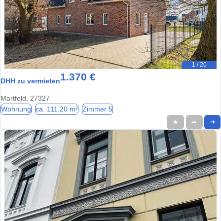
1 / 20
1.370 €
DHH zu vermieten
Martfeld, 27327
Wohnung
ca. 111,20 m²
Zimmer 5
★
➦
➜