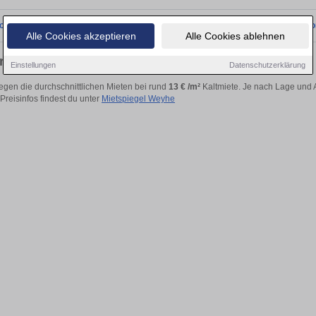
onnten wir derzeit keine passenden Objekte finden. Schauen Sie bald wieder vo
Alle Cookies akzeptieren
Alle Cookies ablehnen
g mieten in Weyhe
Einstellungen
Datenschutzerklärung
egen die durchschnittlichen Mieten bei rund
13 € /m²
Kaltmiete. Je nach Lage und A
 Preisinfos findest du unter
Mietspiegel Weyhe