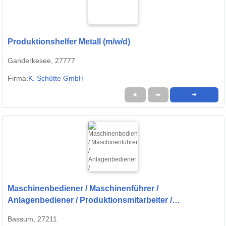
Produktionshelfer Metall (m/w/d)
Ganderkesee, 27777
Firma:
K. Schütte GmbH
★
➦
➜
Maschinenbediener / Maschinenführer /
Anlagenbediener / Produktionsmitarbeiter /
Produktionshelfer (m/w/d) - CNC-Fertigung |
Bassum, 27211
Quereinsteiger willkommen