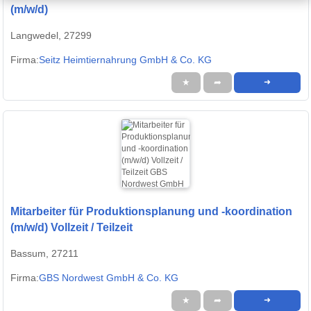
(m/w/d)
Langwedel, 27299
Firma:
Seitz Heimtiernahrung GmbH & Co. KG
★
➦
➜
Mitarbeiter für Produktionsplanung und -koordination
(m/w/d) Vollzeit / Teilzeit
Bassum, 27211
Firma:
GBS Nordwest GmbH & Co. KG
★
➦
➜