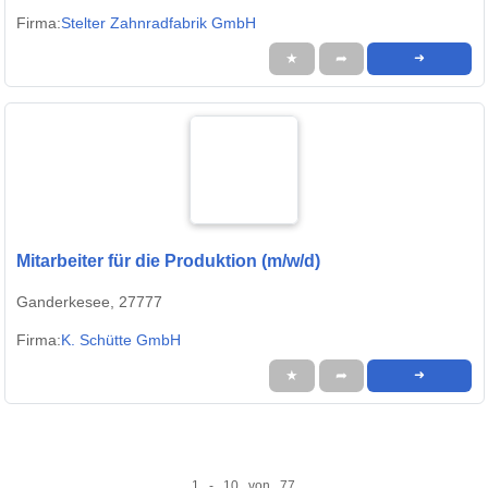
Firma:
Stelter Zahnradfabrik GmbH
★
➦
➜
Mitarbeiter für die Produktion (m/w/d)
Ganderkesee, 27777
Firma:
K. Schütte GmbH
★
➦
➜
1 - 10 von 77