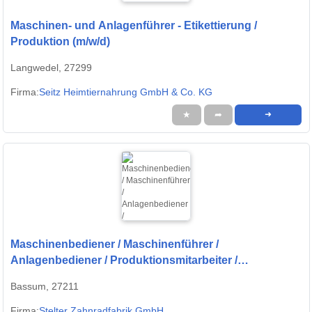
Maschinen- und Anlagenführer - Etikettierung /
Produktion (m/w/d)
Langwedel, 27299
Firma:
Seitz Heimtiernahrung GmbH & Co. KG
★
➦
➜
Maschinenbediener / Maschinenführer /
Anlagenbediener / Produktionsmitarbeiter /
Produktionshelfer (m/w/d) - CNC-Fertigung |
Bassum, 27211
Quereinsteiger willkommen
Firma:
Stelter Zahnradfabrik GmbH