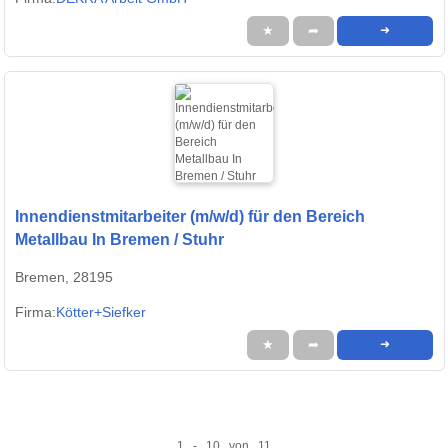
★
➦
➜
Innendienstmitarbeiter (m/w/d) für den Bereich
Metallbau In Bremen / Stuhr
Bremen, 28195
Firma:
Kötter+Siefker
★
➦
➜
1 - 10 von 11