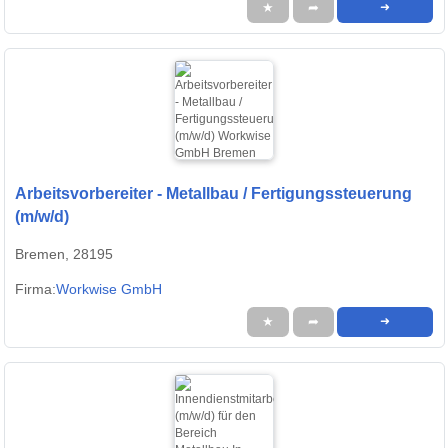
★
➦
➜
Arbeitsvorbereiter - Metallbau / Fertigungssteuerung
(m/w/d)
Bremen, 28195
Firma:
Workwise GmbH
★
➦
➜