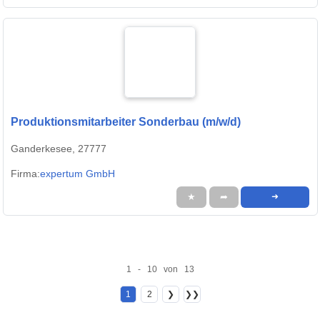
Produktionsmitarbeiter Sonderbau (m/w/d)
Ganderkesee, 27777
Firma:
expertum GmbH
★
➦
➜
1 - 10 von 13
1
2
❯
❯❯