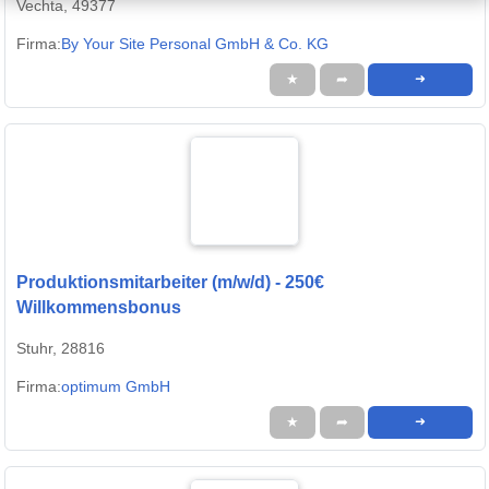
Vechta, 49377
Firma:
By Your Site Personal GmbH & Co. KG
★
➦
➜
Produktionsmitarbeiter (m/w/d) - 250€
Willkommensbonus
Stuhr, 28816
Firma:
optimum GmbH
★
➦
➜