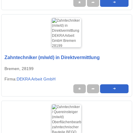
★
➦
➜
Zahntechniker (m/w/d) in Direktvermittlung
Bremen, 28199
Firma:
DEKRA Arbeit GmbH
★
➦
➜