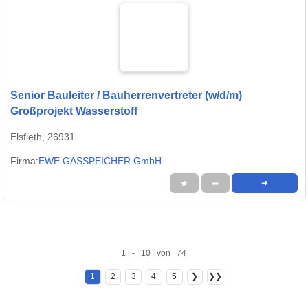
Senior Bauleiter / Bauherrenvertreter (w/d/m)
Großprojekt Wasserstoff
Elsfleth, 26931
Firma:
EWE GASSPEICHER GmbH
★
➦
➜
1 - 10 von 74
1
2
3
4
5
❯
❯❯