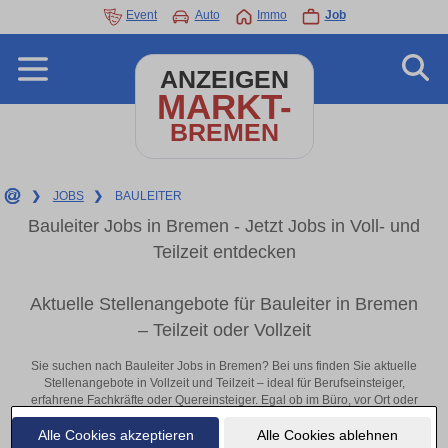
Event
Auto
Immo
Job
ANZEIGEN
MARKT-
BREMEN
❯
JOBS
❯
BAULEITER
Bauleiter Jobs in Bremen - Jetzt Jobs in Voll- und
Teilzeit entdecken
Aktuelle Stellenangebote für Bauleiter in Bremen
– Teilzeit oder Vollzeit
Sie suchen nach Bauleiter Jobs in Bremen? Bei uns finden Sie aktuelle
Stellenangebote in Vollzeit und Teilzeit – ideal für Berufseinsteiger,
erfahrene Fachkräfte oder Quereinsteiger. Egal ob im Büro, vor Ort oder
remote: Entdecken Sie jetzt neue Chancen in Ihrer Region und
Alle Cookies akzeptieren
Alle Cookies ablehnen
bewerben Sie sich direkt auf passende Bauleiter-Stellen in Bremen!