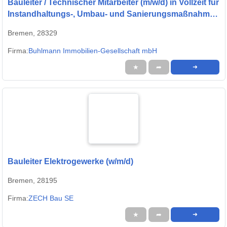
Bauleiter / Technischer Mitarbeiter (m/w/d) in Vollzeit für
Instandhaltungs-, Umbau- und Sanierungsmaßnahmen
in unserem eigenen Immobilienbestand
Bremen, 28329
Firma:
Buhlmann Immobilien-Gesellschaft mbH
★
➦
➜
Bauleiter Elektrogewerke (w/m/d)
Bremen, 28195
Firma:
ZECH Bau SE
★
➦
➜