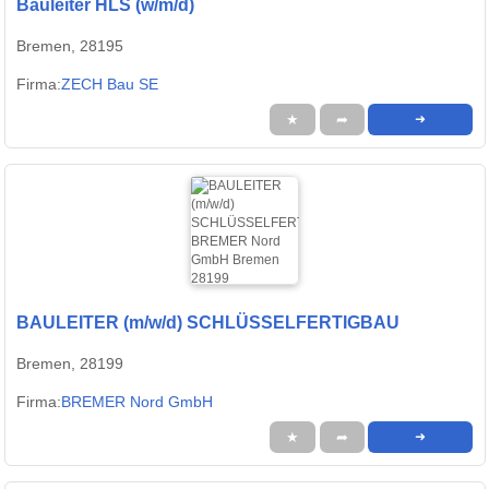
Bauleiter HLS (w/m/d)
Bremen, 28195
Firma:
ZECH Bau SE
★
➦
➜
BAULEITER (m/w/d) SCHLÜSSELFERTIGBAU
Bremen, 28199
Firma:
BREMER Nord GmbH
★
➦
➜