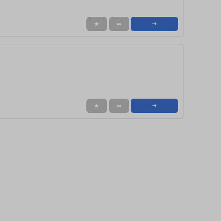
★
➦
➜
★
➦
➜