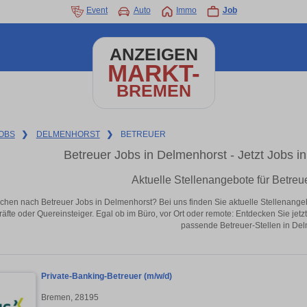
Event
Auto
Immo
Job
ANZEIGEN
MARKT-
BREMEN
OBS
❯
DELMENHORST
❯
BETREUER
Betreuer Jobs in Delmenhorst - Jetzt Jobs in
Aktuelle Stellenangebote für Betreu
chen nach Betreuer Jobs in Delmenhorst? Bei uns finden Sie aktuelle Stellenangebote
äfte oder Quereinsteiger. Egal ob im Büro, vor Ort oder remote: Entdecken Sie jet
passende Betreuer-Stellen in Del
Private-Banking-Betreuer (m/w/d)
Bremen, 28195