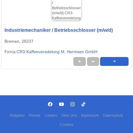
Industriemechaniker / Betriebsschlosser (m/w/d)
Bremen, 28237
Firma:
CR3-Kaffeeveredelung M. Hermsen GmbH
★
➦
➜
Ratgeber
Presse
Lokales
Über Uns
Impressum
Datenschutz
Cookies