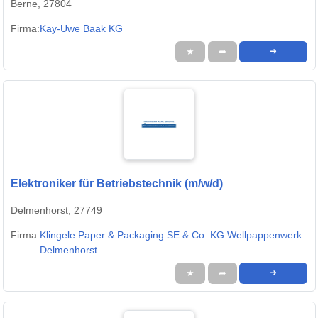
Berne, 27804
Firma:
Kay-Uwe Baak KG
★
➦
➜
Elektroniker für Betriebstechnik (m/w/d)
Delmenhorst, 27749
Firma:
Klingele Paper & Packaging SE & Co. KG Wellpappenwerk
Delmenhorst
★
➦
➜