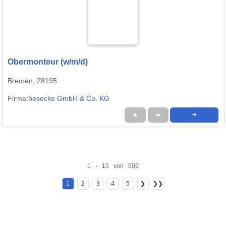
Obermonteur (w/m/d)
Bremen, 28195
Firma:
besecke GmbH & Co. KG
★
➦
➜
1 - 10 von 502
1
2
3
4
5
❯
❯❯