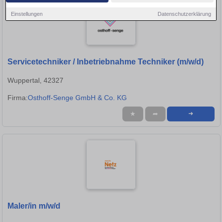
Einstellungen
Datenschutzerklärung
Servicetechniker / Inbetriebnahme Techniker (m/w/d)
Wuppertal, 42327
Firma:
Osthoff-Senge GmbH & Co. KG
★
➦
➜
Maler/in m/w/d