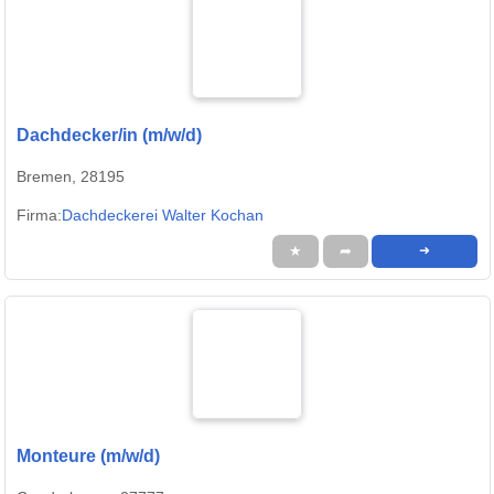
Dachdecker/in (m/w/d)
Bremen, 28195
Firma:
Dachdeckerei Walter Kochan
★
➦
➜
Monteure (m/w/d)