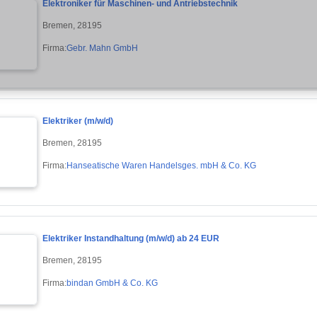
Elektroniker für Maschinen- und Antriebstechnik
Bremen, 28195
Firma:
Gebr. Mahn GmbH
Elektriker (m/w/d)
Bremen, 28195
Firma:
Hanseatische Waren Handelsges. mbH & Co. KG
Elektriker Instandhaltung (m/w/d) ab 24 EUR
Bremen, 28195
Firma:
bindan GmbH & Co. KG