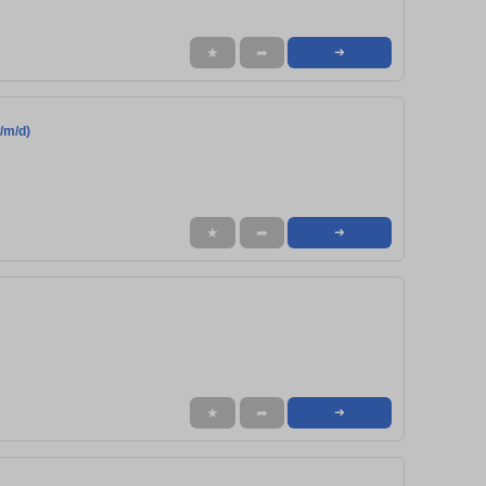
★
➦
➜
/m/d)
★
➦
➜
★
➦
➜