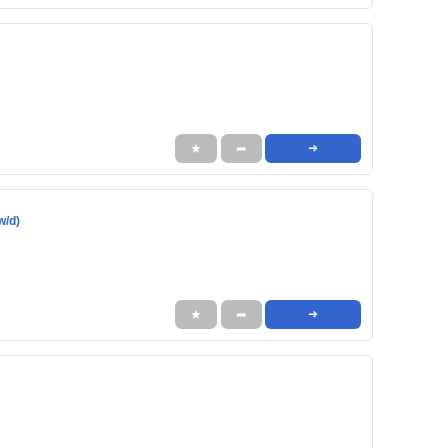
★
➦
➜
w/d)
★
➦
➜