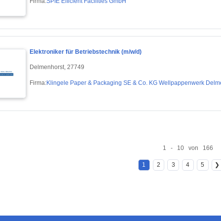
Firma:
SPIE Efficient Facilities GmbH
Elektroniker für Betriebstechnik (m/w/d)
Delmenhorst, 27749
Firma:
Klingele Paper & Packaging SE & Co. KG Wellpappenwerk Delm
1 - 10 von 166
1
2
3
4
5
❯