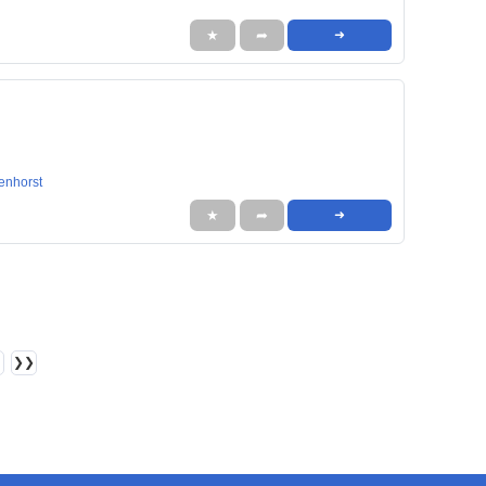
★
➦
➜
enhorst
★
➦
➜
❯❯