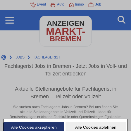
Event
Auto
Immo
Job
ANZEIGEN
MARKT-
BREMEN
❯
JOBS
❯
FACHLAGERIST
Fachlagerist Jobs in Bremen - Jetzt Jobs in Voll- und
Teilzeit entdecken
Aktuelle Stellenangebote für Fachlagerist in
Bremen – Teilzeit oder Vollzeit
Sie suchen nach Fachlagerist Jobs in Bremen? Bei uns finden Sie
aktuelle Stellenangebote in Vollzeit und Teilzeit – ideal für
Berufseinsteiger, erfahrene Fachkräfte oder Quereinsteiger. Egal ob im
Büro, vor Ort oder remote: Entdecken Sie jetzt neue Chancen in Ihrer
Alle Cookies akzeptieren
Alle Cookies ablehnen
Region und bewerben Sie sich direkt auf passende Fachlagerist-Stellen