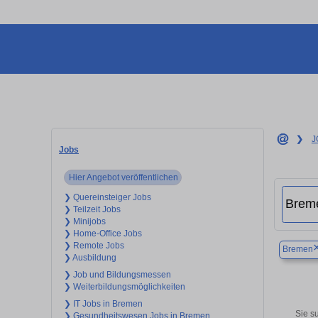
❯
J
Jobs
Hier Angebot veröffentlichen
❯ Quereinsteiger Jobs
❯ Teilzeit Jobs
❯ Minijobs
❯ Home-Office Jobs
❯ Remote Jobs
Bremen
❯ Ausbildung
❯ Job und Bildungsmessen
❯ Weiterbildungsmöglichkeiten
❯ IT Jobs in Bremen
Sie s
❯ Gesundheitswesen Jobs in Bremen