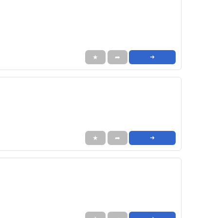
★
➦
➜
★
➦
➜