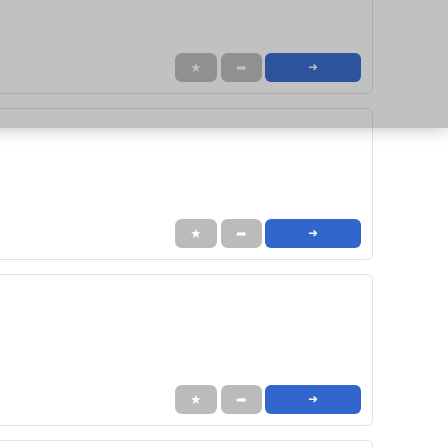
★
➦
➜
★
➦
➜
★
➦
➜