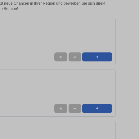
etzt neue Chancen in Ihrer Region und bewerben Sie sich direkt
in Bremen!
★
➦
➜
★
➦
➜