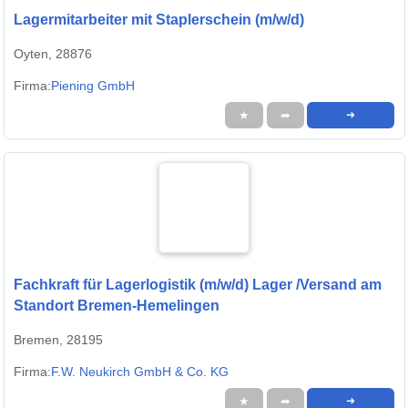
Lagermitarbeiter mit Staplerschein (m/w/d)
Oyten, 28876
Firma:
Piening GmbH
★
➦
➜
Fachkraft für Lagerlogistik (m/w/d) Lager /Versand am
Standort Bremen-Hemelingen
Bremen, 28195
Firma:
F.W. Neukirch GmbH & Co. KG
★
➦
➜