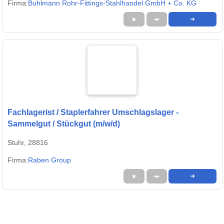
Firma:
Buhlmann Rohr-Fittings-Stahlhandel GmbH + Co. KG
★
➦
➜
Fachlagerist / Staplerfahrer Umschlagslager -
Sammelgut / Stückgut (m/w/d)
Stuhr, 28816
Firma:
Raben Group
★
➦
➜