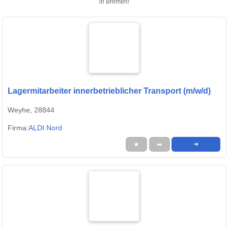
in Bremen!
Lagermitarbeiter innerbetrieblicher Transport (m/w/d)
Weyhe, 28844
Firma:
ALDI Nord
★
➦
➜