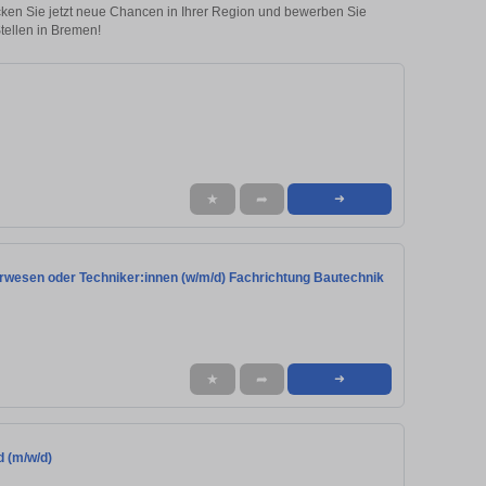
ecken Sie jetzt neue Chancen in Ihrer Region und bewerben Sie
tellen in Bremen!
★
➦
➜
eurwesen oder Techniker:innen (w/m/d) Fachrichtung Bautechnik
★
➦
➜
d (m/w/d)