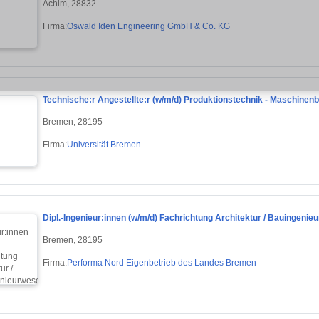
Achim, 28832
Firma:
Oswald Iden Engineering GmbH & Co. KG
Technische:r Angestellte:r (w/m/d) Produktionstechnik - Maschinen
Bremen, 28195
Firma:
Universität Bremen
Dipl.-Ingenieur:innen (w/m/d) Fachrichtung Architektur / Bauingeni
Bremen, 28195
Firma:
Performa Nord Eigenbetrieb des Landes Bremen