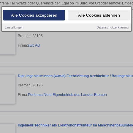
hrene Fachkräfte oder Quereinsteiger. Egal ob im Büro, vor Ort oder remote: Entd
sich direkt auf passende Maschinenbau-S
Alle Cookies akzeptieren
Alle Cookies ablehnen
Dualer Studiengang Maschinenbau B. Eng.
Einstellungen
Datenschutzerklärung
Bremen, 28195
Firma:
swb AG
Dipl.-Ingenieur:innen (w/m/d) Fachrichtung Architektur / Bauingeni
Bremen, 28195
Firma:
Performa Nord Eigenbetrieb des Landes Bremen
Ingenieur/Techniker als Elektrokonstrukteur im Maschinenbauumfel