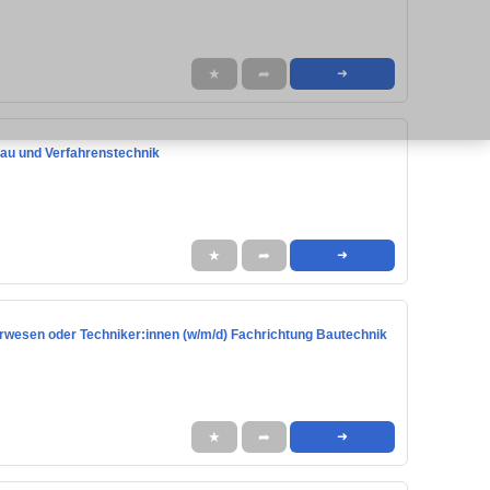
★
➦
➜
bau und Verfahrenstechnik
★
➦
➜
eurwesen oder Techniker:innen (w/m/d) Fachrichtung Bautechnik
★
➦
➜