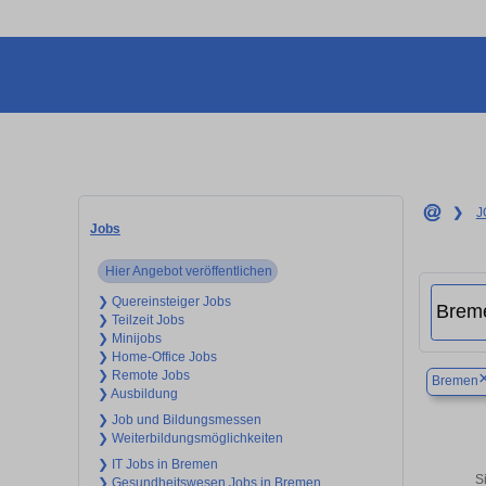
❯
J
Jobs
Hier Angebot veröffentlichen
❯ Quereinsteiger Jobs
❯ Teilzeit Jobs
❯ Minijobs
❯ Home-Office Jobs
❯ Remote Jobs
Bremen
❯ Ausbildung
❯ Job und Bildungsmessen
❯ Weiterbildungsmöglichkeiten
❯ IT Jobs in Bremen
S
❯ Gesundheitswesen Jobs in Bremen