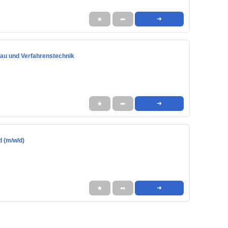
★
➦
➜
bau und Verfahrenstechnik
★
➦
➜
d (m/w/d)
★
➦
➜