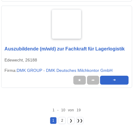
Auszubildende (m/w/d) zur Fachkraft für Lagerlogistik
Edewecht, 26188
Firma:
DMK GROUP - DMK Deutsches Milchkontor GmbH
★
➦
➜
1 - 10 von 19
1
2
❯
❯❯