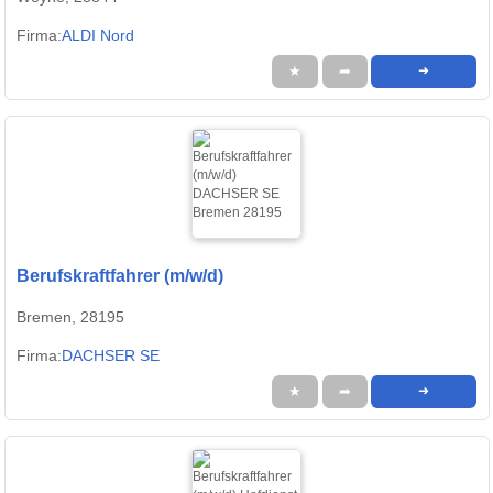
Firma:
ALDI Nord
★
➦
➜
Berufskraftfahrer (m/w/d)
Bremen, 28195
Firma:
DACHSER SE
★
➦
➜