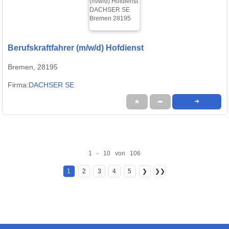
Berufskraftfahrer (m/w/d) Hofdienst
Bremen, 28195
Firma:
DACHSER SE
★
➦
➜
1 - 10 von 106
1
2
3
4
5
❯
❯❯