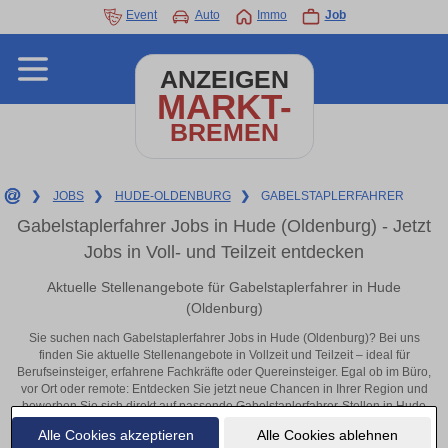
Event
Auto
Immo
Job
ANZEIGEN
MARKT-
BREMEN
❯
JOBS
❯
HUDE-OLDENBURG
❯
GABELSTAPLERFAHRER
Gabelstaplerfahrer Jobs in Hude (Oldenburg) - Jetzt
Jobs in Voll- und Teilzeit entdecken
Aktuelle Stellenangebote für Gabelstaplerfahrer in Hude
(Oldenburg)
Sie suchen nach Gabelstaplerfahrer Jobs in Hude (Oldenburg)? Bei uns
finden Sie aktuelle Stellenangebote in Vollzeit und Teilzeit – ideal für
Berufseinsteiger, erfahrene Fachkräfte oder Quereinsteiger. Egal ob im Büro,
vor Ort oder remote: Entdecken Sie jetzt neue Chancen in Ihrer Region und
bewerben Sie sich direkt auf passende Gabelstaplerfahrer-Stellen in Hude
(Oldenburg)!
Alle Cookies akzeptieren
Alle Cookies ablehnen