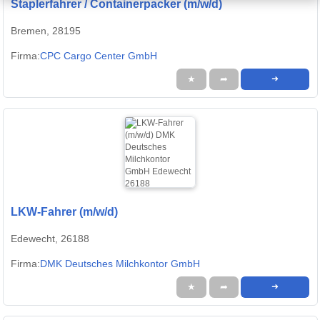
Staplerfahrer / Containerpacker (m/w/d)
Bremen, 28195
Firma:
CPC Cargo Center GmbH
★
➦
➜
LKW-Fahrer (m/w/d)
Edewecht, 26188
Firma:
DMK Deutsches Milchkontor GmbH
★
➦
➜