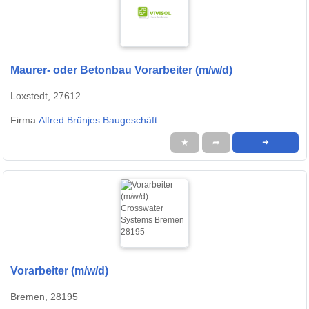
Maurer- oder Betonbau Vorarbeiter (m/w/d)
Loxstedt, 27612
Firma:
Alfred Brünjes Baugeschäft
★
➦
➜
Vorarbeiter (m/w/d)
Bremen, 28195