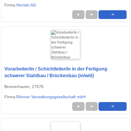
Firma:
Heristo AG
★
➦
➜
Vorarbeiter/in / Schichtleiter/in in der Fertigung
schwerer Stahlbau / Brückenbau (m/w/d)
Bremerhaven, 27576
Firma:
Rönner Verwaltungsgesellschaft mbH
★
➦
➜