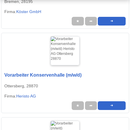
Bremen, 28195
Firma:
Köster GmbH
★
➦
➜
Vorarbeiter Konservenhalle (m/w/d)
Ottersberg, 28870
Firma:
Heristo AG
★
➦
➜