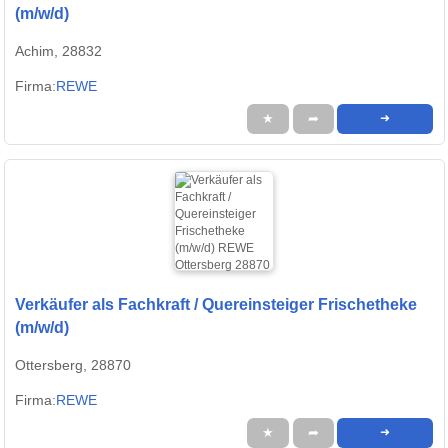
(m/w/d)
Achim, 28832
Firma:
REWE
★
➦
➜
Verkäufer als Fachkraft / Quereinsteiger Frischetheke
(m/w/d)
Ottersberg, 28870
Firma:
REWE
★
➦
➜