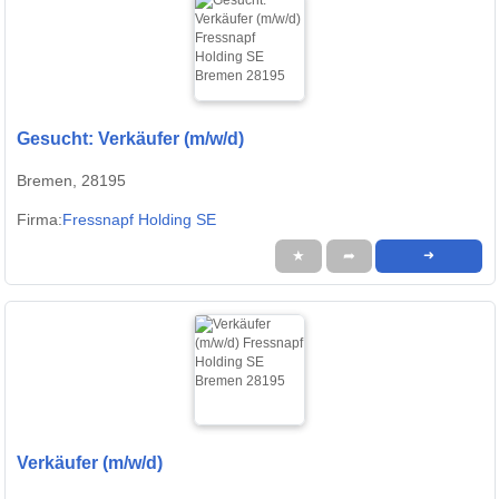
Gesucht: Verkäufer (m/w/d)
Bremen, 28195
Firma:
Fressnapf Holding SE
★
➦
➜
Verkäufer (m/w/d)