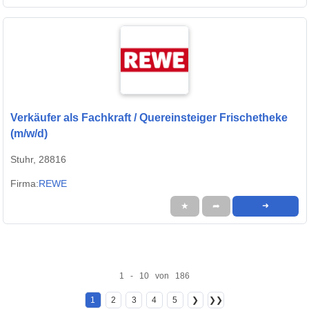
Verkäufer als Fachkraft / Quereinsteiger Frischetheke
(m/w/d)
Stuhr, 28816
Firma:
REWE
★
➦
➜
1 - 10 von 186
1
2
3
4
5
❯
❯❯