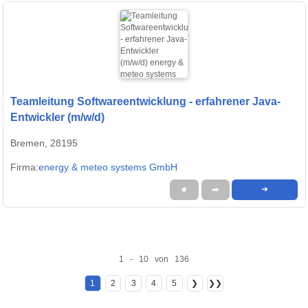
Teamleitung Softwareentwicklung - erfahrener Java-
Entwickler (m/w/d)
Bremen, 28195
Firma:
energy & meteo systems GmbH
★
➦
➜
1 - 10 von 136
1
2
3
4
5
❯
❯❯