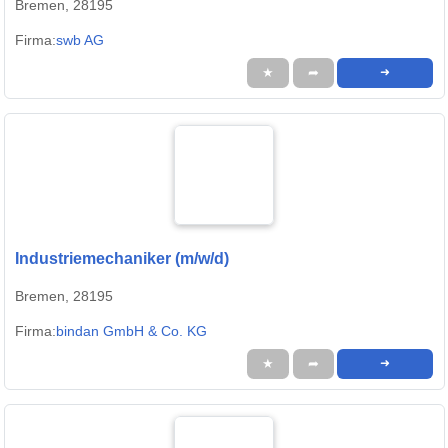
Bremen, 28195
Firma:
swb AG
★
➦
➜
Industriemechaniker (m/w/d)
Bremen, 28195
Firma:
bindan GmbH & Co. KG
★
➦
➜