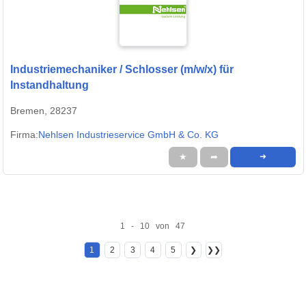
Industriemechaniker / Schlosser (m/w/x) für
Instandhaltung
Bremen, 28237
Firma:
Nehlsen Industrieservice GmbH & Co. KG
★
➦
➜
1 - 10 von 47
1
2
3
4
5
❯
❯❯