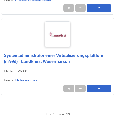
★
➦
➜
Systemadministrator einer Virtualisierungsplattform
(m/w/d) –Landkreis: Wesermarsch
Elsfleth, 26931
Firma:
KA Resources
★
➦
➜
1 - 10 von 13